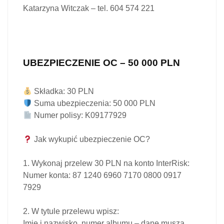
Katarzyna Witczak – tel. 604 574 221
UBEZPIECZENIE OC – 50 000 PLN
Składka:
30 PLN
Suma ubezpieczenia:
50 000 PLN
Numer polisy:
K09177929
Jak wykupić ubezpieczenie OC?
1. Wykonaj przelew
30 PLN
na konto InterRisk:
Numer konta:
87 1240 6960 7170 0800 0917
7929
2.
W tytule przelewu
wpisz:
Imię i nazwisko, numer albumu – dane muszą