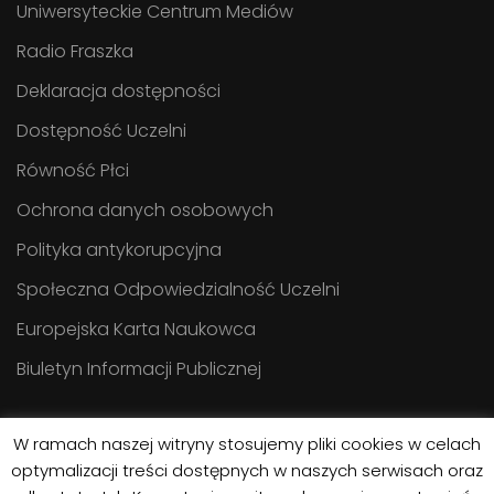
Uniwersyteckie Centrum Mediów
Radio Fraszka
Deklaracja dostępności
Dostępność Uczelni
Równość Płci
Ochrona danych osobowych
Polityka antykorupcyjna
Społeczna Odpowiedzialność Uczelni
Europejska Karta Naukowca
Biuletyn Informacji Publicznej
W ramach naszej witryny stosujemy pliki cookies w celach
optymalizacji treści dostępnych w naszych serwisach oraz