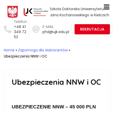
Szkoła Doktorska Uniwersytetu
Jana Kochanowskiego w Kielcach
Telefon
+48 41
E-MAIL
REKRUTACJA
349 72
phd@ujk.edu.pl
52
Home
»
Zapomoga dla doktorantów
»
Ubezpieczenia NNW i OC
Ubezpieczenia NNW i OC
UBEZPIECZENIE NNW – 45 000 PLN