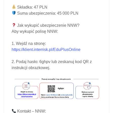
Składka:
47 PLN
Suma ubezpieczenia:
45 000 PLN
Jak wykupić ubezpieczenie NNW?
Aby wykupić polisę NNW:
1. Wejdź na stronę:
https://klient.interrisk.pl/EduPlusOnline
2. Podaj
hasło:
6ghpv lub zeskanuj
kod QR
z
instrukcji obrazkowej.
Kontakt – NNW: