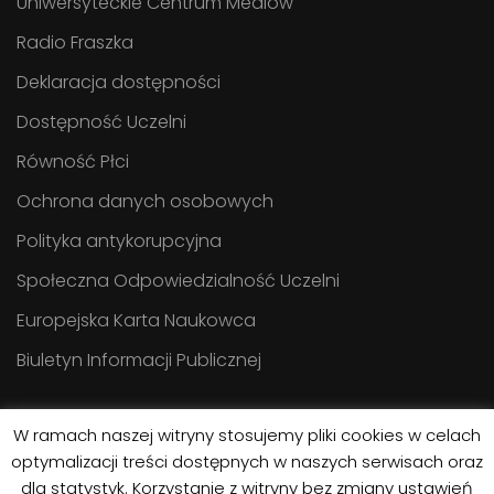
Uniwersyteckie Centrum Mediów
Radio Fraszka
Deklaracja dostępności
Dostępność Uczelni
Równość Płci
Ochrona danych osobowych
Polityka antykorupcyjna
Społeczna Odpowiedzialność Uczelni
Europejska Karta Naukowca
Biuletyn Informacji Publicznej
W ramach naszej witryny stosujemy pliki cookies w celach
optymalizacji treści dostępnych w naszych serwisach oraz
dla statystyk. Korzystanie z witryny bez zmiany ustawień