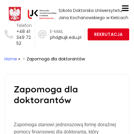
Szkoła Doktorska Uniwersytetu
Jana Kochanowskiego w Kielcach
Telefon
+48 41
E-MAIL
REKRUTACJA
349 72
phd@ujk.edu.pl
52
Home
»
Zapomoga dla doktorantów
Zapomoga dla
doktorantów
Zapomoga stanowi jednorazową formę doraźnej
pomocy finansowej dla doktoranta, który