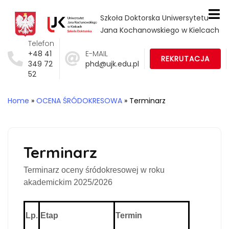
Szkoła Doktorska Uniwersytetu
Jana Kochanowskiego w Kielcach
Telefon
+48 41
E-MAIL
REKRUTACJA
349 72
phd@ujk.edu.pl
52
Home
»
OCENA ŚRÓDOKRESOWA
»
Terminarz
Terminarz
Terminarz oceny śródokresowej
w roku
akademickim 2025/2026
Lp.
Etap
Termin