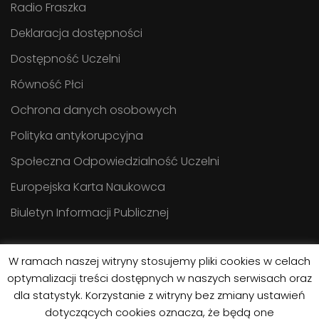
Radio Fraszka
Deklaracja dostępności
Dostępność Uczelni
Równość Płci
Ochrona danych osobowych
Polityka antykorupcyjna
Społeczna Odpowiedzialność Uczelni
Europejska Karta Naukowca
Biuletyn Informacji Publicznej
W ramach naszej witryny stosujemy pliki cookies w celach
optymalizacji treści dostępnych w naszych serwisach oraz
dla statystyk. Korzystanie z witryny bez zmiany ustawień
dotyczących cookies oznacza, że będą one