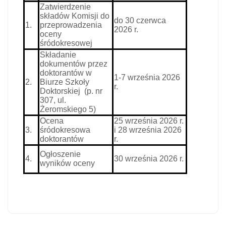
Zatwierdzenie
składów Komisji do
do 30 czerwca
1.
przeprowadzenia
2026 r.
oceny
śródokresowej
Składanie
dokumentów przez
doktorantów w
1-7 września 2026
2.
Biurze Szkoły
r.
Doktorskiej (p. nr
307, ul.
Żeromskiego 5)
Ocena
25 września 2026 r.
3.
śródokresowa
i
28 września 2026
doktorantów
r.
Ogłoszenie
4.
30 września 2026 r.
wyników oceny