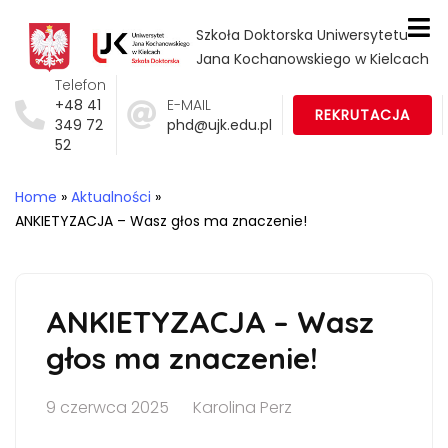
Szkoła Doktorska Uniwersytetu
Jana Kochanowskiego w Kielcach
Telefon
+48 41
E-MAIL
REKRUTACJA
349 72
phd@ujk.edu.pl
52
Home
»
Aktualności
»
ANKIETYZACJA – Wasz głos ma znaczenie!
ANKIETYZACJA – Wasz
głos ma znaczenie!
9 czerwca 2025
Karolina Perz