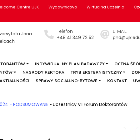
elcome Centre UJK
Wydawnictwo
Wirtualna Uczelnia
Cz
Telefon
E-MAIL
wersytetu Jana
+48 41 349 72 52
phd@ujk.edu
elcach
KTORANTÓW
INDYWIDUALNY PLAN BADAWCZY
OCENA ŚR
ANTÓW
NAGRODY REKTORA
TRYB EKSTERNISTYCZNY
DO
AKTUALNOŚCI
SPRAWY SOCJALNO-BYTOWE
KONTAKT
UW
2024 - PODSUMOWANIE
»
Uczestnicy VII Forum Doktorantów