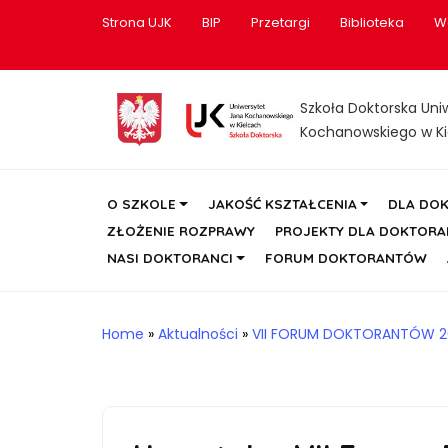
Strona UJK
BIP
Przetargi
Biblioteka
W
Szkoła Doktorska Uni
Kochanowskiego w Ki
O SZKOLE
JAKOŚĆ KSZTAŁCENIA
DLA DO
ZŁOŻENIE ROZPRAWY
PROJEKTY DLA DOKTOR
NASI DOKTORANCI
FORUM DOKTORANTÓW
Home
»
Aktualności
»
VII FORUM DOKTORANTÓW 