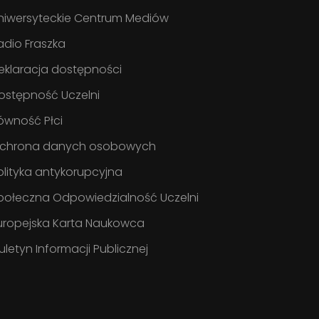
niwersyteckie Centrum Mediów
adio Fraszka
eklaracja dostępności
ostępność Uczelni
ówność Płci
chrona danych osobowych
olityka antykorupcyjna
połeczna Odpowiedzialność Uczelni
uropejska Karta Naukowca
iuletyn Informacji Publicznej