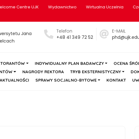
elcome Centre UJK
Wydawnictwo
Wirtualna Uczelnia
Cz
Telefon
E-MAIL
wersytetu Jana
+48 41 349 72 52
phd@ujk.edu
elcach
KTORANTÓW
INDYWIDUALNY PLAN BADAWCZY
OCENA ŚR
ANTÓW
NAGRODY REKTORA
TRYB EKSTERNISTYCZNY
DO
AKTUALNOŚCI
SPRAWY SOCJALNO-BYTOWE
KONTAKT
UW