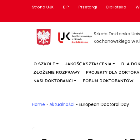
Strona UJK
BIP
Przetargi
Biblioteka
W
Szkoła Doktorska Uni
Kochanowskiego w Ki
O SZKOLE
JAKOŚĆ KSZTAŁCENIA
DLA DO
ZŁOŻENIE ROZPRAWY
PROJEKTY DLA DOKTOR
NASI DOKTORANCI
FORUM DOKTORANTÓW
Home
»
Aktualności
»
European Doctoral Day