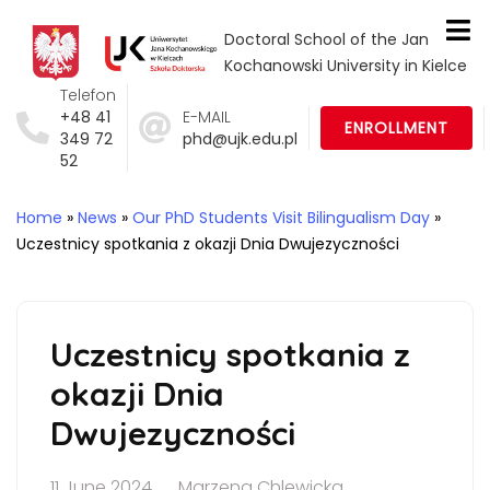
Doctoral School of the Jan
Kochanowski University in Kielce
Telefon
+48 41
E-MAIL
ENROLLMENT
349 72
phd@ujk.edu.pl
52
Home
»
News
»
Our PhD Students Visit Bilingualism Day
»
Uczestnicy spotkania z okazji Dnia Dwujezyczności
Uczestnicy spotkania z
okazji Dnia
Dwujezyczności
11 June 2024
Marzena Chlewicka