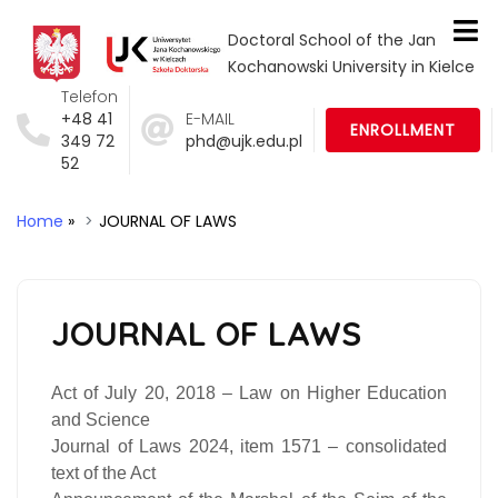
Doctoral School of the Jan
Kochanowski University in Kielce
Telefon
+48 41
E-MAIL
ENROLLMENT
349 72
phd@ujk.edu.pl
52
Home
»
JOURNAL OF LAWS
JOURNAL OF LAWS
Act of July 20, 2018 – Law on Higher Education
and Science
Journal of Laws 2024, item 1571 – consolidated
text of the Act